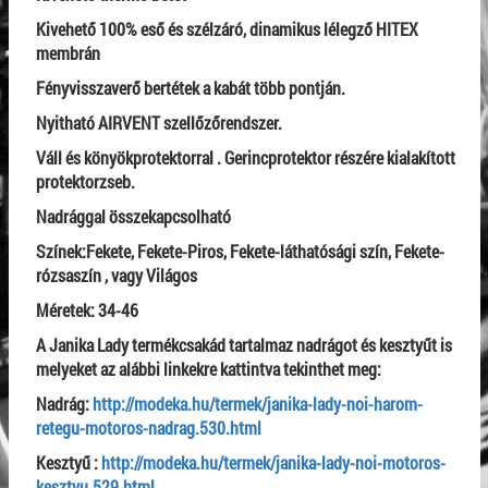
Kivehető 100% eső és szélzáró, dinamikus lélegző HITEX
membrán
Fényvisszaverő bertétek a kabát több pontján.
Nyitható AIRVENT szellőzőrendszer.
Váll és könyökprotektorral . Gerincprotektor részére kialakított
protektorzseb.
Nadrággal összekapcsolható
Színek:Fekete, Fekete-Piros, Fekete-láthatósági szín, Fekete-
rózsaszín , vagy Világos
Méretek: 34-46
A Janika Lady termékcsakád tartalmaz nadrágot és kesztyűt is
melyeket az alábbi linkekre kattintva tekinthet meg:
Nadrág:
http://modeka.hu/termek/janika-lady-noi-harom-
retegu-motoros-nadrag.530.html
Kesztyű :
http://modeka.hu/termek/janika-lady-noi-motoros-
kesztyu.529.html