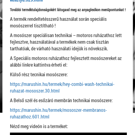
További terméktulajdonságokért látogasd meg az anyaglexikon menüpontunkat !
A termék rendeltetésszerű használat során speciális
mosószerrel tisztítható !
A mosószer speciálisan technikai – motoros ruházathoz lett
fejlesztve, használatával a termékek nem csak tisztán
tarthatóak, de várható használati idejük is növekszik.
A Speciális motoros ruházathoz fejlesztett mosószereket az
alábbi linkre kattintva érheti el:
Külső rész tecnikai mosószere:
https://marushin.hu/termek/hey-combi-wash-technikai-
ruhazat-mososzer.30.html
A Belső szél és esőzáró membrán technikai mosószere:
https://marushin.hu/termek/mososzer-membranos-
ruhazathoz.601.html
Nézd meg videón is a terméket: