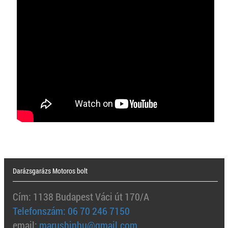
Darázsgarázs Motoros bolt
Cím: 1138 Budapest Váci út 170/A
Telefonszám: 06 70 246 7150
email:
marushinhu@gmail.com