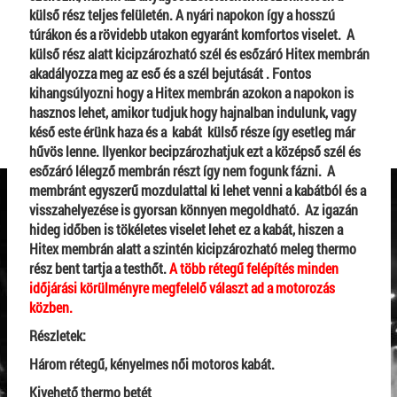
külső rész teljes felületén. A nyári napokon így a hosszú
túrákon és a rövidebb utakon egyaránt komfortos viselet. A
külső rész alatt kicipzározható szél és esőzáró Hitex membrán
akadályozza meg az eső és a szél bejutását . Fontos
kihangsúlyozni hogy a Hitex membrán azokon a napokon is
hasznos lehet, amikor tudjuk hogy hajnalban indulunk, vagy
késő este érünk haza és a kabát külső része így esetleg már
hűvös lenne. Ilyenkor becipzározhatjuk ezt a középső szél és
esőzáró lélegző membrán részt így nem fogunk fázni. A
membránt egyszerű mozdulattal ki lehet venni a kabátból és a
visszahelyezése is gyorsan könnyen megoldható. Az igazán
hideg időben is tökéletes viselet lehet ez a kabát, hiszen a
Hitex membrán alatt a szintén kicipzározható meleg thermo
rész bent tartja a testhőt.
A több rétegű felépítés minden
időjárási körülményre megfelelő választ ad a motorozás
közben.
Részletek:
Három rétegű, kényelmes női motoros kabát.
Kivehető thermo betét