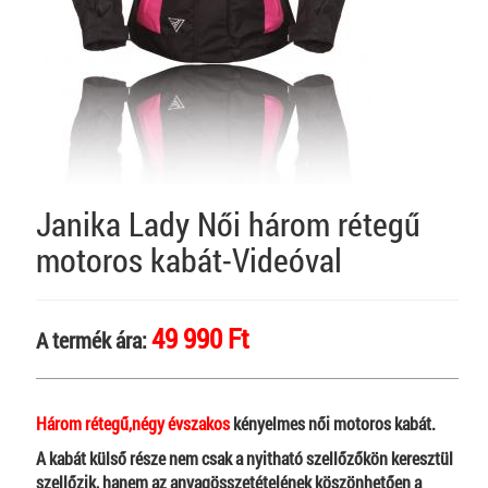
Janika Lady Női három rétegű
motoros kabát-Videóval
49 990 Ft
A termék ára:
Három rétegű,négy évszakos
kényelmes női motoros kabát.
A kabát külső része nem csak a nyitható szellőzőkön keresztül
szellőzik, hanem az anyagösszetételének köszönhetően a