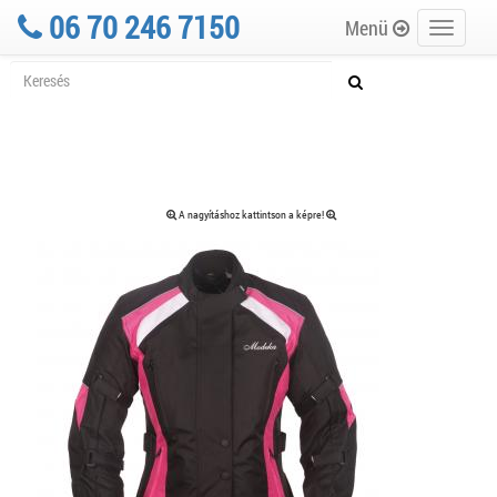
06 70 246 7150
Menü
Toggle
navigati
A nagyításhoz kattintson a képre!