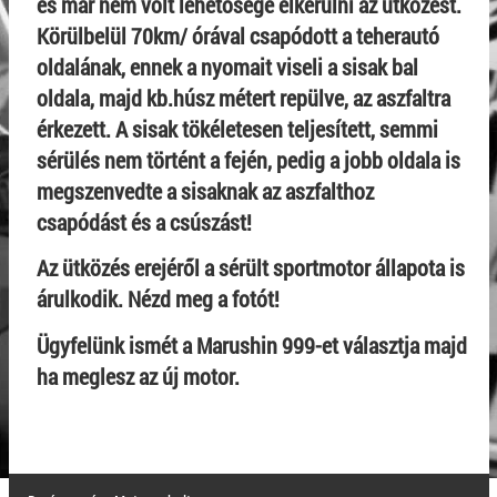
és már nem volt lehetősége elkerülni az ütközést.
Körülbelül 70km/ órával csapódott a teherautó
oldalának, ennek a nyomait viseli a sisak bal
oldala, majd kb.húsz métert repülve, az aszfaltra
érkezett. A sisak tökéletesen teljesített, semmi
sérülés nem történt a fején, pedig a jobb oldala is
megszenvedte a sisaknak az aszfalthoz
csapódást és a csúszást!
Az ütközés erejéről a sérült sportmotor állapota is
árulkodik. Nézd meg a fotót!
Ügyfelünk ismét a Marushin 999-et választja majd
ha meglesz az új motor.