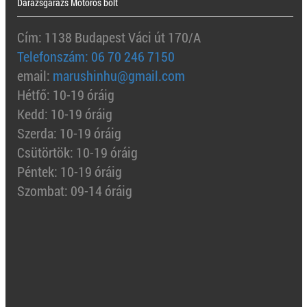
Darázsgarázs Motoros bolt
Cím: 1138 Budapest Váci út 170/A
Telefonszám: 06 70 246 7150
email:
marushinhu@gmail.com
Hétfő: 10-19 óráig
Kedd: 10-19 óráig
Szerda: 10-19 óráig
Csütörtök: 10-19 óráig
Péntek: 10-19 óráig
Szombat: 09-14 óráig