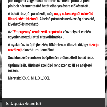
por-bogarak vagy más a motoros szemébe jutna. A plexi
pinlock páramentesítő betét elhelyezésére előkészített .
A belső rész jól párnázott, még
nagy sebességnél is kiváló
illeszkedést biztosít
. A belső párnázás nedvesség elvezető,
kivehető és mosható.
Az
"Emergency" rendszerű arcpárnák
vészhelyzet esetén
egyetlen mozdulattal eltávolíthatóak .
A nyaki rész is új fejlesztés, tökéletesen illeszkedő, így
kizárja
a szélzajt
okozó turbulenciákat.
Sisakbeszélő rendszer beépítésére előkészített belső rész.
Optimalizált, állítható szellőző rendszer az áll és a fejtető
részen.
Méretek: XS, S, M, L, XL, XXL
Darázsgarázs Motoros bolt