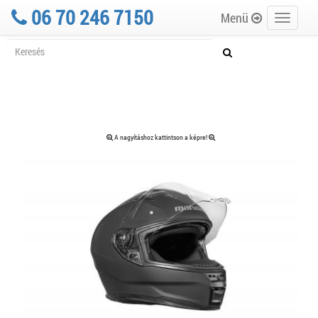
06 70 246 7150
Menü
Toggle
navigati
A nagyításhoz kattintson a képre!