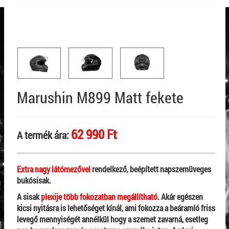
Marushin M899 Matt fekete
62 990 Ft
A termék ára:
Extra nagy látómezővel
rendelkező, beépített napszemüveges
bukósisak.
A sisak
plexije több fokozatban megállítható
. Akár egészen
kicsi nyitásra is lehetőséget kínál, ami fokozza a beáramló friss
levegő mennyiségét annélkül hogy a szemet zavarná, esetleg