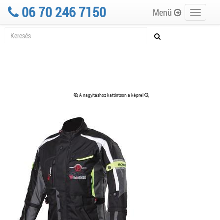
06 70 246 7150
Menü
Toggle
navigati
A nagyításhoz kattintson a képre!