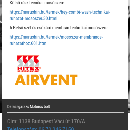
Külső rész tecnikai mosószere:
https://marushin.hu/termek/hey-combi-wash-technikai-
ruhazat-mososzer.30.html
A Belső szél és esőzáró membrán technikai mosószere:
https://marushin.hu/termek/mososzer-membranos-
ruhazathoz.601.html
Darázsgarázs Motoros bolt
Cím: 1138 Budapest Váci út 170/A
Telefonszám: 06 70 246 7150