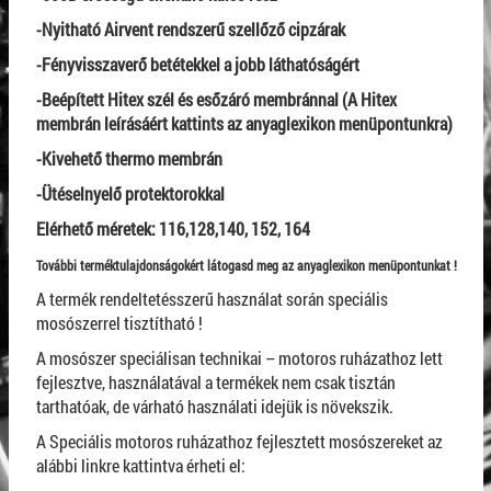
-Nyitható Airvent rendszerű szellőző cipzárak
-Fényvisszaverő betétekkel a jobb láthatóságért
-Beépített Hitex szél és esőzáró membránnal (A Hitex
membrán leírásáért kattints az anyaglexikon menüpontunkra)
-Kivehető thermo membrán
-Ütéselnyelő protektorokkal
Elérhető méretek: 116,128,140, 152, 164
További terméktulajdonságokért látogasd meg az anyaglexikon menüpontunkat !
A termék rendeltetésszerű használat során speciális
mosószerrel tisztítható !
A mosószer speciálisan technikai – motoros ruházathoz lett
fejlesztve, használatával a termékek nem csak tisztán
tarthatóak, de várható használati idejük is növekszik.
A Speciális motoros ruházathoz fejlesztett mosószereket az
alábbi linkre kattintva érheti el: