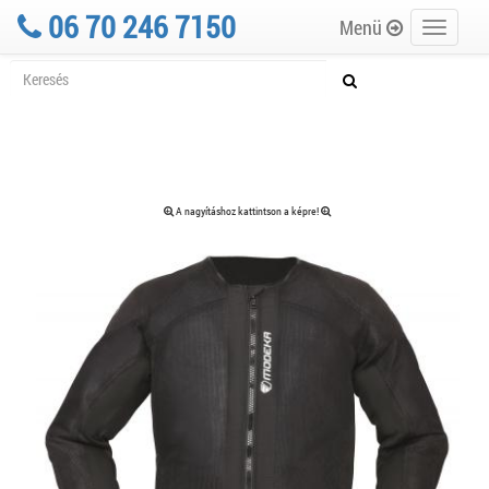
06 70 246 7150
Menü
Toggle
navigati
A nagyításhoz kattintson a képre!