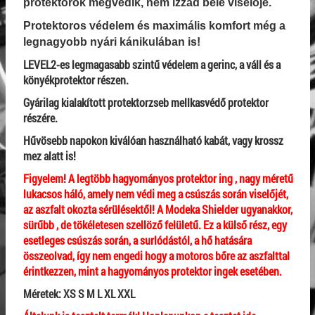
protektorok megvédik, nem izzad bele viselője.
Protektoros védelem és maximális komfort még a
legnagyobb nyári kánikulában is!
LEVEL2-es legmagasabb szintű védelem a gerinc, a váll és a
könyékprotektor részen.
Gyárilag kialakított protektorzseb mellkasvédő protektor
részére.
Hűvösebb napokon kiválóan használható kabát, vagy krossz
mez alatt is!
Figyelem! A legtöbb hagyományos protektor ing , nagy méretű
lukacsos háló, amely nem védi meg a csúszás során viselőjét,
az aszfalt okozta sérülésektől! A Modeka Shielder ugyanakkor,
sürűbb , de tökéletesen szellöző felületű. Ez a külső rész, egy
esetleges csúszás során, a surlódástól, a hő hatására
összeolvad, így nem engedi hogy a motoros bőre az aszfalttal
érintkezzen, mint a hagyományos protektor ingek esetében.
Méretek: XS S M L XL XXL