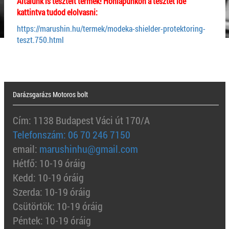
Általunk is tesztelt termék! Honlapunkon a tesztet ide
kattintva tudod elolvasni:
https://marushin.hu/termek/modeka-shielder-protektoring-
teszt.750.html
Darázsgarázs Motoros bolt
Cím: 1138 Budapest Váci út 170/A
Telefonszám: 06 70 246 7150
email:
marushinhu@gmail.com
Hétfő: 10-19 óráig
Kedd: 10-19 óráig
Szerda: 10-19 óráig
Csütörtök: 10-19 óráig
Péntek: 10-19 óráig