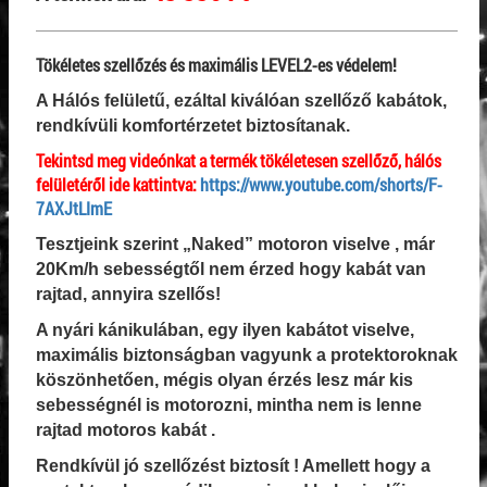
Tökéletes szellőzés és maximális LEVEL2-es védelem!
A Hálós felületű, ezáltal kiválóan szellőző kabátok,
rendkívüli komfortérzetet biztosítanak.
Tekintsd meg videónkat a termék tökéletesen szellőző, hálós
felületéről ide kattintva:
https://www.youtube.com/shorts/F-
7AXJtLImE
Tesztjeink szerint „Naked” motoron viselve , már
20Km/h sebességtől nem érzed hogy kabát van
rajtad, annyira szellős!
A nyári kánikulában, egy ilyen kabátot viselve,
maximális biztonságban vagyunk a protektoroknak
köszönhetően, mégis olyan érzés lesz már kis
sebességnél is motorozni, mintha nem is lenne
rajtad motoros kabát .
Rendkívül jó szellőzést biztosít ! Amellett hogy a