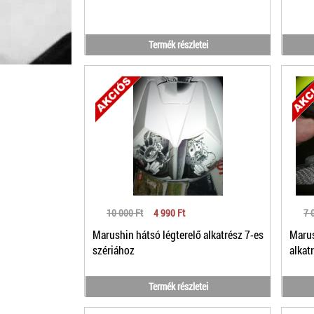
Termék részletei
10 000 Ft
4 990 Ft
7 
Marushin hátsó légterelő alkatrész 7-es
Marus
szériához
alkat
Termék részletei