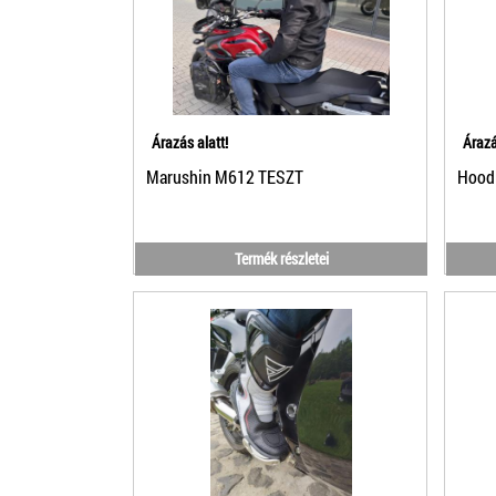
Árazás alatt!
Árazá
Marushin M612 TESZT
Hoodi
Termék részletei