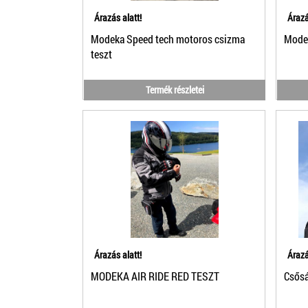
Árazás alatt!
Árazá
Modeka Speed tech motoros csizma
Modek
teszt
Termék részletei
Árazás alatt!
Árazá
MODEKA AIR RIDE RED TESZT
Csősá