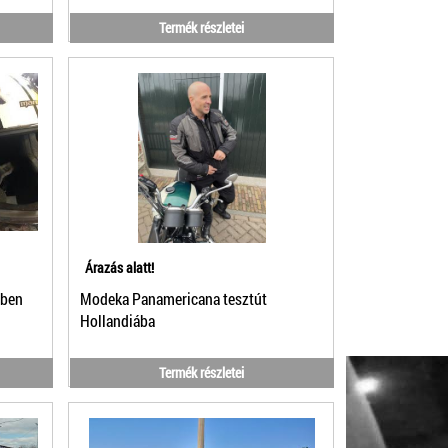
Termék részletei
Árazás alatt!
tben
Modeka Panamericana tesztút
Hollandiába
Termék részletei