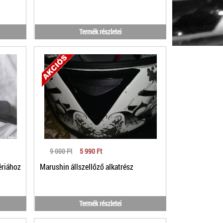
Termék részletei
9 000 Ft
5 990 Ft
ériához
Marushin állszellőző alkatrész
Termék részletei