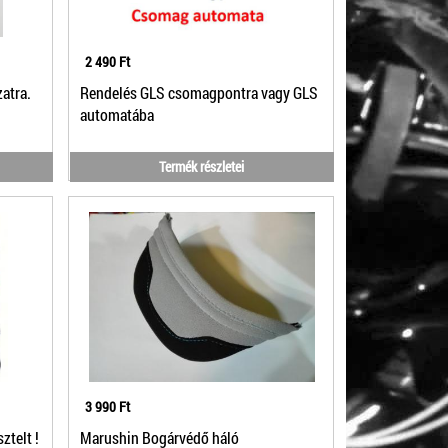
2 490 Ft
atra.
Rendelés GLS csomagpontra vagy GLS
automatába
Termék részletei
3 990 Ft
ztelt !
Marushin Bogárvédő háló