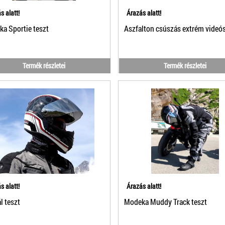
s alatt!
Árazás alatt!
a Sportie teszt
Aszfalton csúszás extrém videós
Termék részletei
Termék részletei
s alatt!
Árazás alatt!
l teszt
Modeka Muddy Track teszt