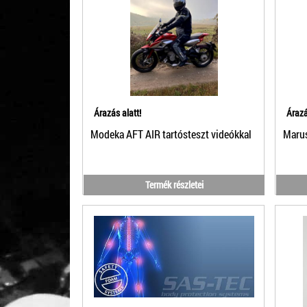
Árazás alatt!
Árazá
Modeka AFT AIR tartósteszt videókkal
Marus
Termék részletei