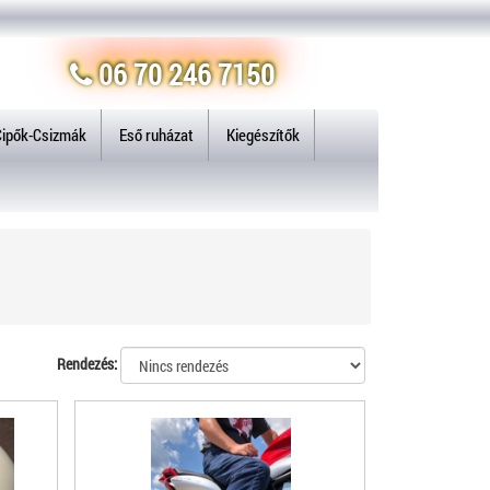
06 70 246 7150
Cipők-Csizmák
Eső ruházat
Kiegészítők
Rendezés: