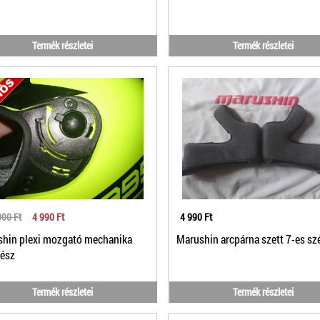
Termék részletei
Termék részletei
000 Ft
4 990 Ft
4 990 Ft
hin plexi mozgató mechanika
Marushin arcpárna szett 7-es sz
rész
Termék részletei
Termék részletei