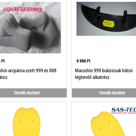
 Ft
9 990 Ft
hin arcpárna szett 999 és 888
Marushin 999 bukósisak hátsó
ához
légterelő alkatrész
Termék részletei
Termék részletei