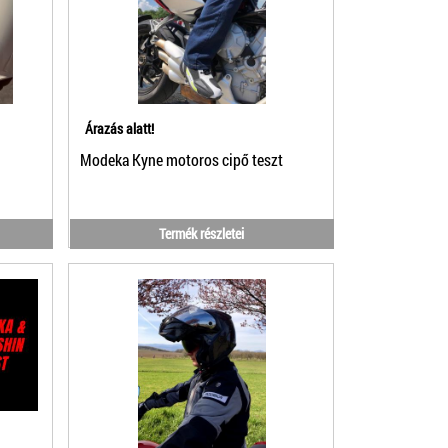
Árazás alatt!
Modeka Kyne motoros cipő teszt
Termék részletei