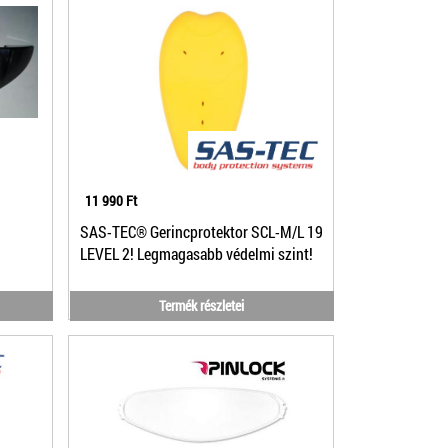
11 990 Ft
SAS-TEC® Gerincprotektor SCL-M/L 19
LEVEL 2! Legmagasabb védelmi szint!
Termék részletei