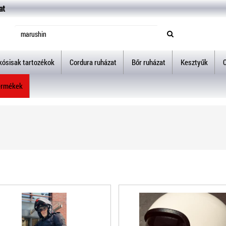
at
kósisak tartozékok
Cordura ruházat
Bőr ruházat
Kesztyűk
ermékek