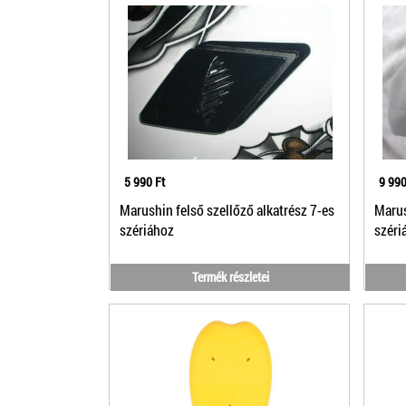
5 990 Ft
9 990
Marushin felső szellőző alkatrész 7-es
Marus
szériához
széri
Termék részletei