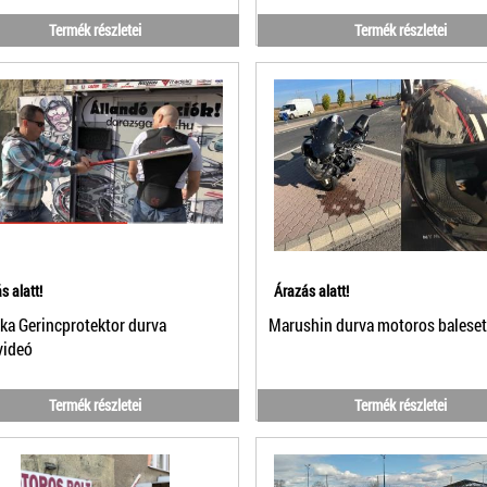
Termék részletei
Termék részletei
s alatt!
Árazás alatt!
a Gerincprotektor durva
Marushin durva motoros balese
videó
Termék részletei
Termék részletei