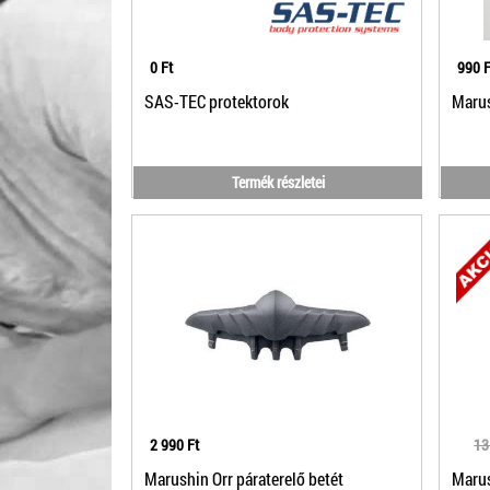
0 Ft
990 F
SAS-TEC protektorok
Marus
Termék részletei
2 990 Ft
13
Marushin Orr páraterelő betét
Marus