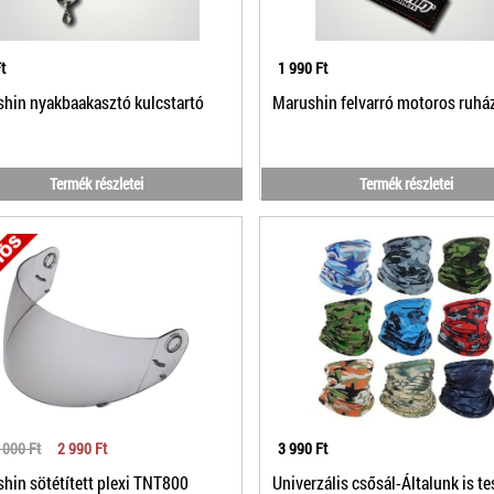
t
1 990 Ft
hin nyakbaakasztó kulcstartó
Marushin felvarró motoros ruház
Termék részletei
Termék részletei
 000 Ft
2 990 Ft
3 990 Ft
hin sötétített plexi TNT800
Univerzális csősál-Általunk is tes