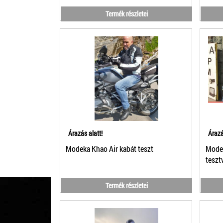
Termék részletei
Árazás alatt!
Árazá
Modeka Khao Air kabát teszt
Modek
teszt
Termék részletei