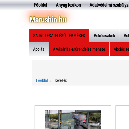
Főoldal
Anyag lexikon
Adatvédelmi szabályz
Marushin.hu
SAJÁT TESZTELÉSŰ TERMÉKEK
Bukósisakok
Bu
Ápolás
A vásárlás-árúrendelés menete
Akciós t
Főoldal
Keresés